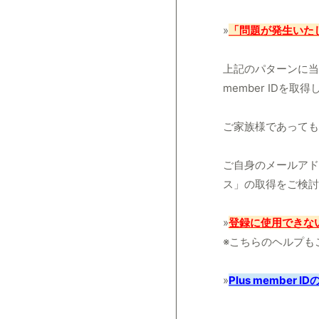
»
「問題が発生いた
上記のパターンに当
member IDを
ご家族様であっても
ご自身のメールアド
ス」の取得をご検討
»
登録に使用できな
※こちらのヘルプも
»
Plus member