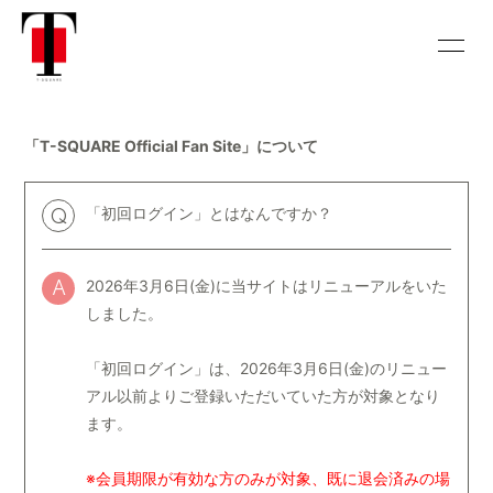
HOME
INFORMATION
「T-SQUARE Official Fan Site」について
SCHEDULE
DISCOGRAPHY
BIOGRAPHY
HISTORY
「初回ログイン」とはなんですか？
Q
VIDEO
CONTACT
2026年3月6日(金)に当サイトはリニューアルをいた
A
CALENDAR
GALLERY
しました。
「初回ログイン」は、2026年3月6日(金)のリニュー
アル以前よりご登録いただいていた方が対象となり
ます。
会員登録
ログイン
※会員期限が有効な方のみが対象、既に退会済みの場