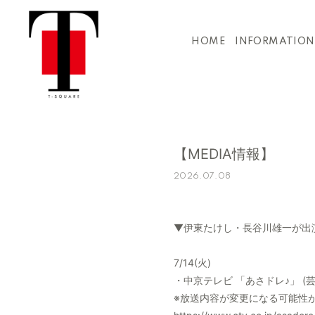
HOME
INFORMATION
【MEDIA情報】
2026.07.08
▼伊東たけし・長谷川雄一が出
7/14(火)
・中京テレビ 「あさドレ♪」 (
※放送内容が変更になる可能性