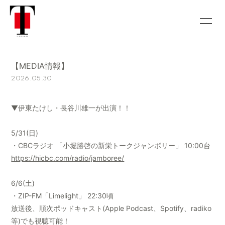
HOME
INFORMATION
【MEDIA情報】
SCHEDULE
DISCOGRAPHY
2026.05.30
BIOGRAPHY
HISTORY
▼伊東たけし・長谷川雄一が出演！！
VIDEO
CONTACT
5/31(日)
CALENDAR
GALLERY
・CBCラジオ 「小堀勝啓の新栄トークジャンボリー」 10:00台
https://hicbc.com/radio/jamboree/
6/6(土)
・ZIP-FM「Limelight」 22:30頃
会員登録
ログイン
放送後、順次ポッドキャスト(Apple Podcast、Spotify、radiko
等)でも視聴可能！