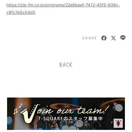
https://zip-fm.co.jp/programs/22e8beef-7412-45f5-939c-
c8fc7e5c54d0
SHARE
BACK