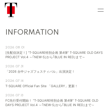
HOME
INFORMATION
INFORMATION
SCHEDULE
DISCOGRAPHY
BIOGRAPHY
HISTORY
2026.08.01
[生配信決定！] “T-SQUARE特別企画 第4弾“ T-SQUARE OLD DAYS
PROJECT Vol.4 ～｢NEW-S｣から｢BLUE IN RED｣まで～
VIDEO
CONTACT
2026.07.31
CALENDAR
GALLERY
「2026 台中ジャズフェスティバル」出演決定！
2026.07.14
T-SQUARE Official Fan Site 「GALLERY」更新！
2026.07.13
FC先行受付開始！ “T-SQUARE特別企画 第4弾“ T-SQUARE OLD
会員登録
ログイン
DAYS PROJECT Vol.4 ～｢NEW-S｣から｢BLUE IN RED｣まで～