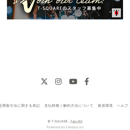
定商取引法に関する表記
支払時期 / 解約方法について
推奨環境
ヘルプ 
© T-SQUARE ,
Fan+Kit
Powered by Fanplus.inc