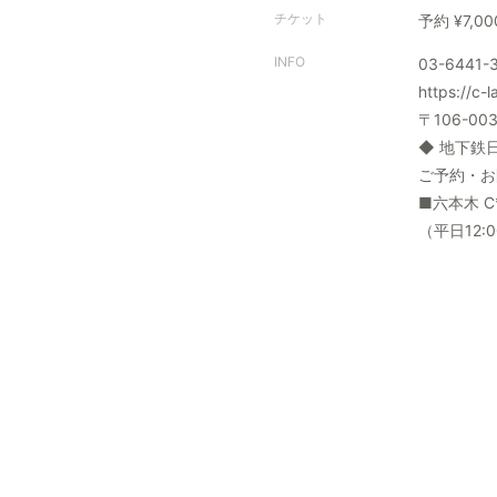
チケット
予約 ¥7,0
INFO
03-6441-
https://c-l
〒106-0
◆ 地下鉄
ご予約・お
■六本木 C*
（平日12: