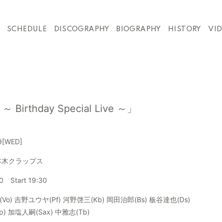
SCHEDULE
DISCOGRAPHY
BIOGRAPHY
HISTORY
VI
rthday Special Live ～」
9
[WED]
本木クラップス
0 Start 19:30
o) 吉野ユウヤ(Pf) 河野啓三(Kb) 岡田治郎(Bs) 板谷達也(Ds)
) 加塩人嗣(Sax) 中雅志(Tb)