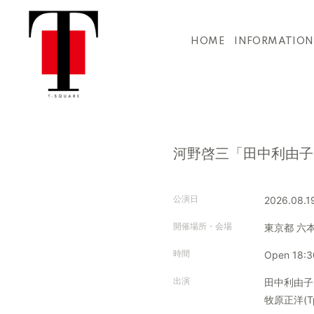
HOME
INFORMATION
河野啓三「田中利由子 ～ Bi
公演日
2026.08.1
開催場所・会場
東京都
六
時間
Open 18:3
出演
田中利由子(V
牧原正洋(Tp