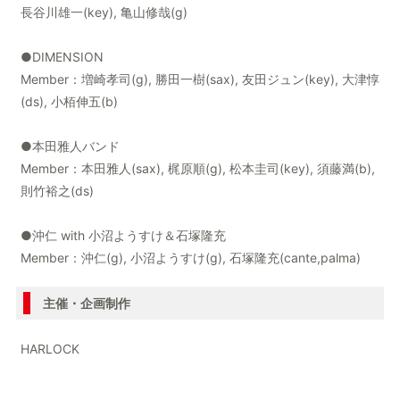
長谷川雄一(key), 亀山修哉(g)
●DIMENSION
Member：増崎孝司(g), 勝田一樹(sax), 友田ジュン(key), 大津惇
(ds), 小栢伸五(b)
●本田雅人バンド
Member：本田雅人(sax), 梶原順(g), 松本圭司(key), 須藤満(b),
則竹裕之(ds)
●沖仁 with 小沼ようすけ＆石塚隆充
Member：沖仁(g), 小沼ようすけ(g), 石塚隆充(cante,palma)
主催・企画制作
HARLOCK