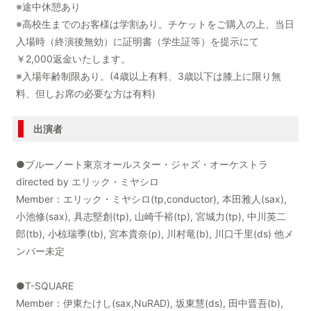
※途中休憩あり
※高校生までのお客様は学割あり。チケットをご購入の上、当日
入場時（終演後無効）に証明書（学生証等）を提示にて
￥2,000返金いたします。
※入場年齢制限あり。(4歳以上有料、3歳以下は膝上に限り無
料、但しお席の必要な方は有料)
出演者
●ブルーノート東京オールスター・ジャズ・オーケストラ
directed by エリック・ミヤシロ
Member：エリック・ミヤシロ(tp,conductor), 本田雅人(sax),
小池修(sax), 具志堅創(tp), 山崎千裕(tp), 宮城力(tp), 中川英二
郎(tb), 小椋瑞季(tb), 宮本貴奈(p), 川村竜(b), 川口千里(ds) 他メ
ンバー未定
●T-SQUARE
Member：伊東たけし(sax,NuRAD), 坂東慧(ds), 田中晋吾(b),