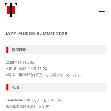
HOME
INFORMATION
JAZZ-FUSION SUMMIT 2026
SCHEDULE
DISCOGRAPHY
BIOGRAPHY
HISTORY
開催日時
VIDEO
CONTACT
2026年11月1日(日)
・開場 14:00 / 開演 15:00
CALENDAR
GALLERY
※開場・開演時間は変更になる場合がございます。
会場
Kanadevia Hall（カナデビアホール）
会員登録
ログイン
東京都文京区後楽1丁目3-61