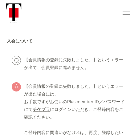
HOME
INFORMATION
入会について
SCHEDULE
DISCOGRAPHY
BIOGRAPHY
HISTORY
【会員情報の登録に失敗しました。】というエラー
Q
が出て、会員登録に進めません。
VIDEO
CONTACT
【会員情報の登録に失敗しました。】というエラー
CALENDAR
GALLERY
A
が出た場合には、
お手数ですがお使いのPlus member ID／パスワード
にて
チケプラ
にログインいただき、ご登録内容をご
確認ください。
会員登録
ログイン
ご登録内容に間違いがなければ、再度、登録したい