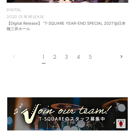
DIGITAL
2023.01.18 RELEASE
【Digital Release】 “T-SQUARE YEAR-END SPECIAL 2021”@日本
橋三井ホール
1
2
3
4
5