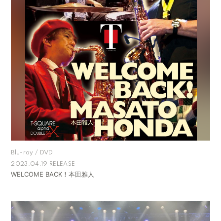
Blu-ray / DVD
2023.04.19 RELEASE
WELCOME BACK！本田雅人