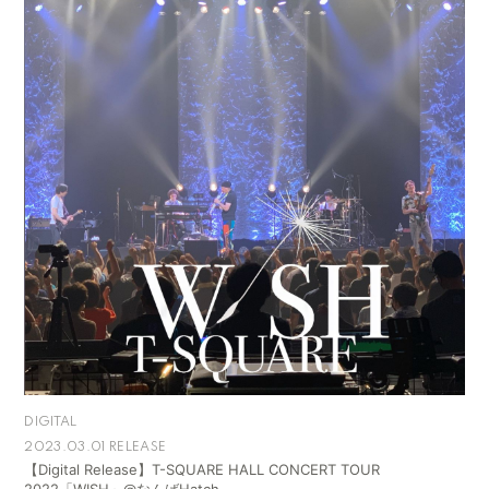
DIGITAL
2023.03.01 RELEASE
【Digital Release】T-SQUARE HALL CONCERT TOUR
2022「WISH」@なんばHatch