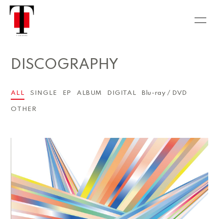
HOME
INFORMATION
DISCOGRAPHY
SCHEDULE
DISCOGRAPHY
BIOGRAPHY
HISTORY
ALL
SINGLE
EP
ALBUM
DIGITAL
Blu-ray / DVD
OTHER
VIDEO
CONTACT
CALENDAR
GALLERY
会員登録
ログイン